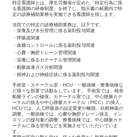
特定看護師とは、厚生労働省が定めた「特定行為に係
る看護師の研修制度」を終了し、指示書の範囲内で特
定の診療補助業務を実施できる看護師を指します。
当院での特定の診療補助業務は、以下です。
栄養及び水分管理に係る薬剤投与関連
呼吸器関連
血糖コントロールに係る薬剤投与関連
心嚢・胸腔ドレーン管理関連
栄養に係るカテーテル管理関連
動脈血液ガス分析関連
精神および神経症状に係る薬剤投与関連
手術室・カテーテル室・HCU・一般病棟・療養病棟な
ど様々な部署で活動をしています。 手術室では、橈骨
動脈ラインの確保。カテーテル室では、中心静脈カテ
ーテルの抜去や中心静脈カテーテル（PICC）の挿入。
HCUでは、人工呼吸器の設定変更や離脱、抗精神薬の
調整。一般病棟では、心嚢や胸腔ドレーン抜去、イン
スリンの投与量の調整。療養病棟では、中心静脈カテ
ーテルに係る管理などを実施させていただいていま
す。