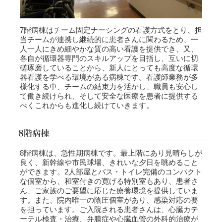
7階病棟はチーム固定ナーシングの看護方式をとり、担
当チームが連携し継続的に患者さんに関わるため、一
人一人にきめ細やかな質の高い看護を提供でき、又、
各自が循環器専門のスキルアップを目指し、互いに切
磋琢磨していることから、新人にとっても高度な循環
器看護を学べる環境がある病棟です。看護師業務が多
様化する中、チームの結束力を活かし、職員も安心し
て働き続けられ、そして安全な医療を患者に提供する
べくこれからも進化し続けていきます。
8階病棟は、急性期病棟です。最上階にあり見晴らしが
良く、新幹線や市民球場、きれいな夕日を眺めること
ができます。2人部屋とバス・トイレ完備のコンパクト
な個室から、和室付きの寛げる特別室もあり、患者さ
ん、ご家族のご要望に応じた療養環境を提供していま
す。また、院内唯一の陰圧個室があり、感染対応の要
を担っています。ご入院される患者さんは、心臓カテ
ーテル検査・治療、弁膜症や心臓血管の外科的治療が