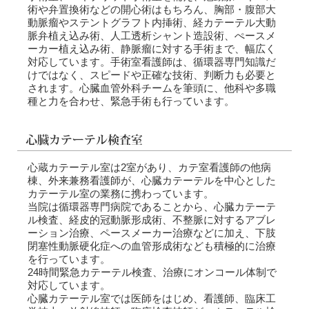
術や弁置換術などの開心術はもちろん、胸部・腹部大
動脈瘤やステントグラフト内挿術、経カテーテル大動
脈弁植え込み術、人工透析シャント造設術、ぺースメ
ーカー植え込み術、静脈瘤に対する手術まで、幅広く
対応しています。手術室看護師は、循環器専門知識だ
けではなく、スピードや正確な技術、判断力も必要と
されます。心臓血管外科チームを筆頭に、他科や多職
種と力を合わせ、緊急手術も行っています。
心蔵カテーテル室は2室があり、カテ室看護師の他病
棟、外来兼務看護師が、心臓カテーテルを中心とした
カテーテル室の業務に携わっています。
当院は循環器専門病院であることから、心臓カテーテ
ル検査、経皮的冠動脈形成術、不整脈に対するアブレ
ーション治療、ペースメーカー治療などに加え、下肢
閉塞性動脈硬化症への血管形成術なども積極的に治療
を行っています。
24時間緊急カテーテル検査、治療にオンコール体制で
対応しています。
心臓カテーテル室では医師をはじめ、看護師、臨床工