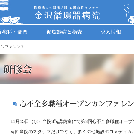
カンファレンス
当院のご案内
外来のご案内
診療科
体の声
循環器内科医
循環器内科・不整脈科
病院長・副院長挨拶
専門外来のご案内
検査
不整脈医
心臓血管外科
チーフアドバイザー・アドバイザー挨拶
入院のご案内
正看護師・看護補助者
腎臓内科
消化器内科
患者さまの権利と責務、説明と同意
個室のご案内
正看護師（令和9年4月入職）
麻酔科
治験審査委員会
セカンドオピニオン外来
臨床検査技師
療養病棟担当医
クリニカルインディケーター／病院情報の
医療関係者の方へ
理学療法士
公表
薬剤師
連携先一覧
11月15日（水）当院3階講義室にて第3回心不全多職種オー
広報誌「はあとふる」
毎回当院のスタッフだけでなく、多くの他施設のコメディカ