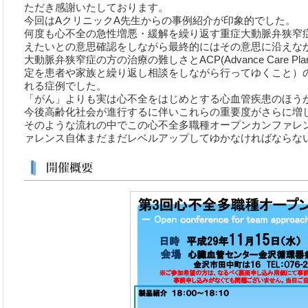
ただき感謝いたしております。
今回はAクリニックA先生からの事例紹介が印象的でした。
何度も心不全の急性増悪・緩解を繰り返す重症大動脈弁狭窄
えたいとの意思確認をしながら最終的にはその意思に沿えな
大動脈弁狭窄症の方の治療の難しさとACP(Advance Care 
定を患者や家族と繰り返し相談をしながら行ってゆくこと）
れる症例でした。
「がん」よりも実は心不全をはじめとする心血管疾患のほうが
今後高齢化社会が進行するに伴いこれらの重要度がさらに増
そのような流れの中でこの心不全多職種オープンカンファレ
ァレンス自体まだまだレベルアップしてゆかなければならな