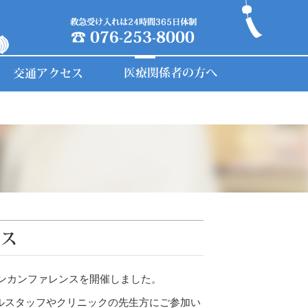
学会発表
携帯電話の取り扱い
部門
臨床工学技士（令和9年4月採用）
診療技術部門
わたしたちの取り組み
よくあるご質問
医療事務
看護部門
個人情報保護方針
医師事務作業補助者
訪問看護部門
地域医療相談室
臨床研究や登録事業について
ボランティア募集
入退院支援センター
包括的同意についてのお願い
血液浄化センター
診療記録の開示について
当院へのご意見について
プンカンファレンスを開催しました。
厚生労働大臣の定める掲示事項
ルスタッフやクリニックの先生方にご参加い